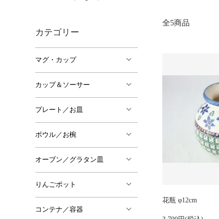
全5商品
カテゴリー
マグ・カップ
カップ＆ソーサー
プレート／お皿
ボウル／お椀
オーブン／グラタン皿
りんごポット
花瓶 φ12cm
コンテナ／容器