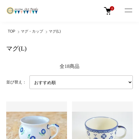
0
TOP
マグ・カップ
マグ(L)
マグ(L)
全18商品
並び替え：