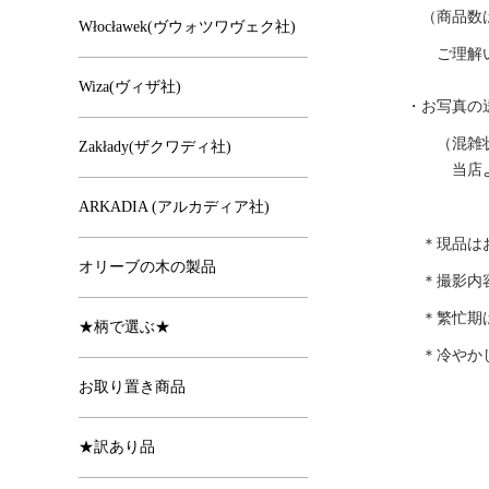
（商品数は
Włocławek(ヴウォツワヴェク社)
ご理解い
Wiza(ヴィザ社)
・お写真の
（混雑状況
Zakłady(ザクワディ社)
当店より
ARKADIA (アルカディア社)
＊現品はお
オリーブの木の製品
＊撮影内容
＊繁忙期は
★柄で選ぶ★
＊冷やかし
お取り置き商品
★訳あり品