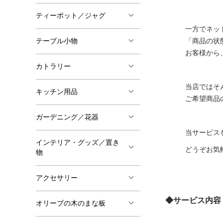
ティーポット／ジャグ
一方でネッ
「商品の状
テーブル小物
お客様から
カトラリー
当店ではそ
キッチン用品
ご希望商品
ガーデニング／花器
当サービス
インテリア・グッズ／置き
どうぞお気
物
アクセサリー
◆サービス内容
オリーブの木のまな板