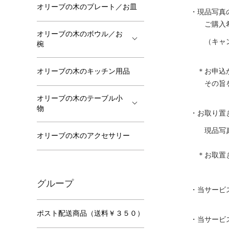
オリーブの木のプレート／お皿
・現品写真
ご購入希望
オリーブの木のボウル／お
（キャンセ
椀
＊お申込か
オリーブの木のキッチン用品
その旨を
オリーブの木のテーブル小
物
・お取り置
現品写真の
オリーブの木のアクセサリー
＊お取置き
グループ
・当サービ
ポスト配送商品（送料￥３５０）
・当サービ