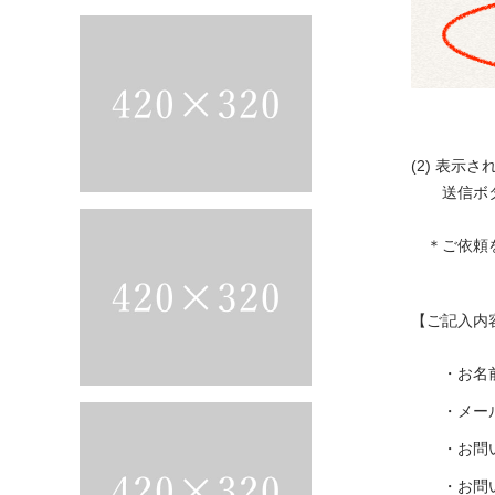
(2) 表
送信ボタ
＊ご依頼を
【ご記入内
・お名前
・メール
・お問い合
・お問い