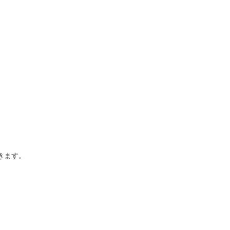
、
きます。
）