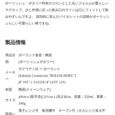
ポーリッシュ・ポタリー特有のコロンとした丸いフォルムが愛らしい
マグカップ。少し外側に沿った飲み口のラインは口にフィットして飲
みやすいんですよ。 規則的に並んだバイオレットの花柄がポーリッシ
ュらしい可愛らしい柄ですね。
製品情報
商品分
ポーランド食器・陶器
類
(ポーリッシュポタリー)
ザクワディ社 ー ポーランド
メーカ
[Zakłady Ceramiczne "BOLESŁAWIEC”]
ー
(ｻﾞｸﾜﾃﾞｨ･ﾂｪﾗﾐﾁﾈ･ﾎﾞﾚｽﾜｳﾞｨｴﾂ)
材質
陶器(ストーンウェア)
φ9cm x (取手含む)11cm x (高さ)8cm、容量：220ml、重量：
サイズ
240g
電子レンジ可 食洗機可 オーブン可（ガスレンジ直火不
取扱い