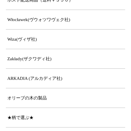
ポスト配送商品（送料￥３５０）
Włocławek(ヴウォツワヴェク社)
Wiza(ヴィザ社)
Zakłady(ザクワディ社)
ARKADIA (アルカディア社)
オリーブの木の製品
★柄で選ぶ★