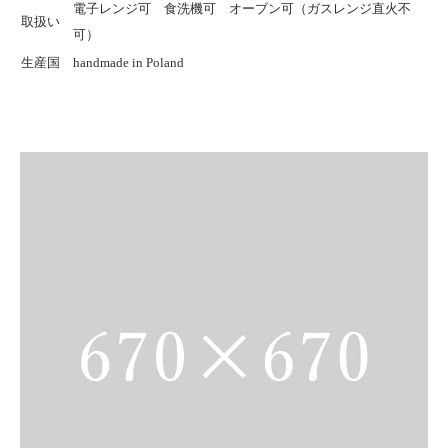
電子レンジ可 食洗機可 オーブン可（ガスレンジ直火不
取扱い
可）
生産国
handmade in Poland