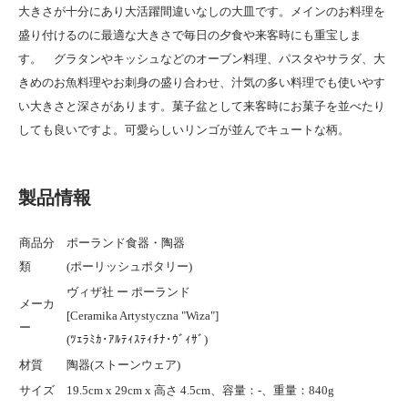
大きさが十分にあり大活躍間違いなしの大皿です。メインのお料理を
盛り付けるのに最適な大きさで毎日の夕食や来客時にも重宝しま
す。 グラタンやキッシュなどのオーブン料理、パスタやサラダ、大
きめのお魚料理やお刺身の盛り合わせ、汁気の多い料理でも使いやす
い大きさと深さがあります。菓子盆として来客時にお菓子を並べたり
しても良いですよ。可愛らしいリンゴが並んでキュートな柄。
製品情報
商品分
ポーランド食器・陶器
類
(ポーリッシュポタリー)
ヴィザ社 ー ポーランド
メーカ
[Ceramika Artystyczna "Wiza"]
ー
(ﾂｪﾗﾐｶ･ｱﾙﾃｨｽﾃｨﾁﾅ･ｳﾞｨｻﾞ)
材質
陶器(ストーンウェア)
サイズ
19.5cm x 29cm x 高さ 4.5cm、容量：-、重量：840g