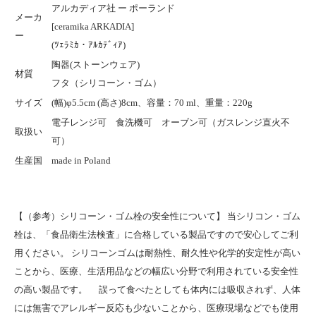
アルカディア社 ー ポーランド
メーカ
[ceramika ARKADIA]
ー
(ﾂｪﾗﾐｶ・ｱﾙｶﾃﾞｨｱ)
陶器(ストーンウェア)
材質
フタ（シリコーン・ゴム）
サイズ
(幅)φ5.5cm (高さ)8cm、容量：70 ml、重量：220g
電子レンジ可 食洗機可 オーブン可（ガスレンジ直火不
取扱い
可）
生産国
made in Poland
【（参考）シリコーン・ゴム栓の安全性について】 当シリコン・ゴム
栓は、「食品衛生法検査」に合格している製品ですので安心してご利
用ください。 シリコーンゴムは耐熱性、耐久性や化学的安定性が高い
ことから、医療、生活用品などの幅広い分野で利用されている安全性
の高い製品です。 誤って食べたとしても体内には吸収されず、人体
には無害でアレルギー反応も少ないことから、医療現場などでも使用