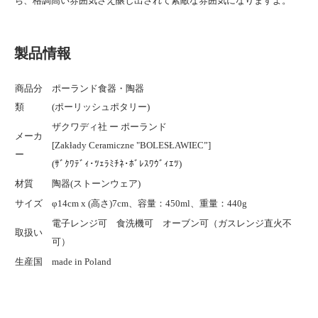
ち、格調高い雰囲気さえ醸し出されて素敵な雰囲気になりますよ。
製品情報
商品分
ポーランド食器・陶器
類
(ポーリッシュポタリー)
ザクワディ社 ー ポーランド
メーカ
[Zakłady Ceramiczne "BOLESŁAWIEC”]
ー
(ｻﾞｸﾜﾃﾞｨ･ﾂｪﾗﾐﾁﾈ･ﾎﾞﾚｽﾜｳﾞｨｴﾂ)
材質
陶器(ストーンウェア)
サイズ
φ14cm x (高さ)7cm、容量：450ml、重量：440g
電子レンジ可 食洗機可 オーブン可（ガスレンジ直火不
取扱い
可）
生産国
made in Poland