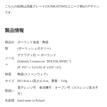
こちらの絵柄は高級グレードのUNIKATOWE(ユニーク柄)のデザイン
です。
製品情報
商品分
ポーランド食器・陶器
類
(ポーリッシュポタリー)
ザクワディ社 ー ポーランド
メーカ
[Zakłady Ceramiczne "BOLESŁAWIEC”]
ー
(ｻﾞｸﾜﾃﾞｨ･ﾂｪﾗﾐﾁﾈ･ﾎﾞﾚｽﾜｳﾞｨｴﾂ)
材質
陶器(ストーンウェア)
サイズ
Ø15.8cm x (高さ)3.3cm、重量：310g
電子レンジ可 食洗機可 オーブン可（ガスレンジ直火不
取扱い
可）
生産国
hand made in Poland