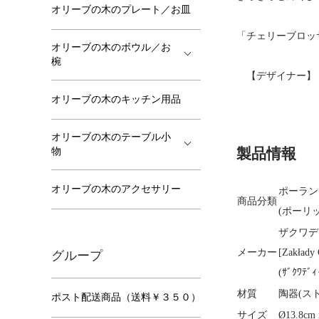
オリーブの木のプレート／お皿
「チェリーブロッ
オリーブの木のボウル／お
椀
【デザイナー】： M
オリーブの木のキッチン用品
オリーブの木のテーブル小
製品情報
物
オリーブの木のアクセサリー
ポーラン
商品分類
(ポーリ
ザクワデ
メーカー
[Zakłady
グループ
(ｻﾞｸﾜﾃﾞｨ
材質
陶器(ス
ポスト配送商品（送料￥３５０）
サイズ
Ø13.8c