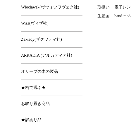
Włocławek(ヴウォツワヴェク社)
取扱い
電子レン
生産国
hand made
Wiza(ヴィザ社)
Zakłady(ザクワディ社)
ARKADIA (アルカディア社)
オリーブの木の製品
★柄で選ぶ★
お取り置き商品
★訳あり品