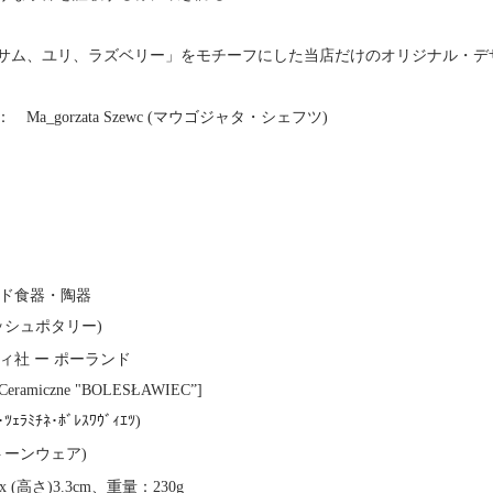
サム、ユリ、ラズベリー」をモチーフにした当店だけのオリジナル・デ
a_gorzata Szewc (マウゴジャタ・シェフツ)
ド食器・陶器
ッシュポタリー)
ィ社 ー ポーランド
 Ceramiczne "BOLESŁAWIEC”]
･ﾂｪﾗﾐﾁﾈ･ﾎﾞﾚｽﾜｳﾞｨｴﾂ)
トーンウェア)
m x (高さ)3.3cm、重量：230g