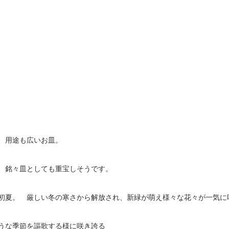
く、用途も広いお皿。
、銘々皿としても重宝しそうです。
初夏。 厳しい冬の寒さから解放され、新緑が萌え様々な花々が一気に
うな季節を謳歌する様に咲き誇る