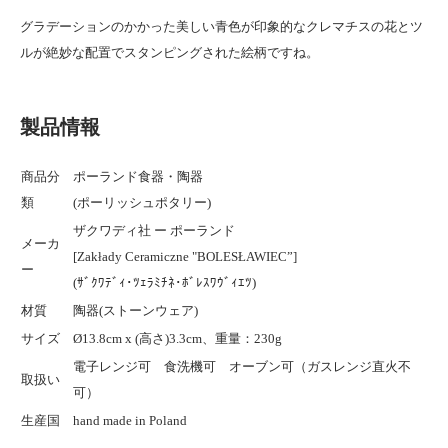
グラデーションのかかった美しい青色が印象的なクレマチスの花とツ
ルが絶妙な配置でスタンピングされた絵柄ですね。
製品情報
商品分
ポーランド食器・陶器
類
(ポーリッシュポタリー)
ザクワディ社 ー ポーランド
メーカ
[Zakłady Ceramiczne "BOLESŁAWIEC”]
ー
(ｻﾞｸﾜﾃﾞｨ･ﾂｪﾗﾐﾁﾈ･ﾎﾞﾚｽﾜｳﾞｨｴﾂ)
材質
陶器(ストーンウェア)
サイズ
Ø13.8cm x (高さ)3.3cm、重量：230g
電子レンジ可 食洗機可 オーブン可（ガスレンジ直火不
取扱い
可）
生産国
hand made in Poland