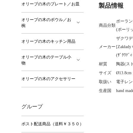
オリーブの木のプレート／お皿
製品情報
オリーブの木のボウル／お
ポーラン
商品分類
椀
(ポーリ
ザクワデ
オリーブの木のキッチン用品
メーカー
[Zakłady
(ｻﾞｸﾜﾃﾞｨ
オリーブの木のテーブル小
物
材質
陶器(ス
サイズ
Ø13.8c
オリーブの木のアクセサリー
取扱い
電子レン
生産国
hand made
グループ
ポスト配送商品（送料￥３５０）