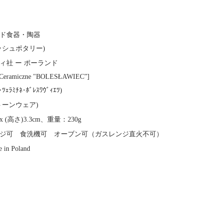
ド食器・陶器
ッシュポタリー)
ィ社 ー ポーランド
 Ceramiczne "BOLESŁAWIEC”]
･ﾂｪﾗﾐﾁﾈ･ﾎﾞﾚｽﾜｳﾞｨｴﾂ)
トーンウェア)
m x (高さ)3.3cm、重量：230g
ジ可 食洗機可 オーブン可（ガスレンジ直火不可）
 in Poland