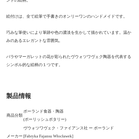
ントの絵柄。
絵付けは、全て絵筆で手書きのオンリーワンのハンドメイドです。
巧みな筆使いにより筆跡や色の濃淡を生かして描かれています。温か
みのあるエレガントな雰囲気。
バラやマーガレットの花が彩られたヴウォツワヴェク陶器を代表する
シンボル的な絵柄の１つです。
製品情報
ポーランド食器・陶器
商品分類
(ポーリッシュポタリー)
ヴウォツワヴェク・ファイアンス社 ー ポーランド
メーカー
[Fabryka Fajansu Włocławek]