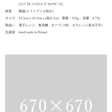
(ﾌｧﾌﾞﾘｶ･ﾌｧｲｱﾝｽ･ｳﾞｳｫﾂﾜｳﾞｪｸ)
材質
陶器(ファイアンス焼き)
サイズ
16.5cm x 16.5cm x (高)5.5cm、重量：335g 、容量：0.75L
取扱い
電子レンジ、食洗機、オーブンOK、ガスレンジ直火不可）
生産国
hand made in Poland