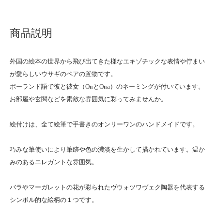
商品説明
外国の絵本の世界から飛び出てきた様なエキゾチックな表情や佇まい
が愛らしいウサギのペアの置物です。
ポーランド語で彼と彼女（OnとOna）のネーミングが付いています。
お部屋や玄関などを素敵な雰囲気に彩ってみませんか。
絵付けは、全て絵筆で手書きのオンリーワンのハンドメイドです。
巧みな筆使いにより筆跡や色の濃淡を生かして描かれています。温か
みのあるエレガントな雰囲気。
バラやマーガレットの花が彩られたヴウォツワヴェク陶器を代表する
シンボル的な絵柄の１つです。