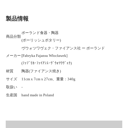
製品情報
ポーランド食器・陶器
商品分類
(ポーリッシュポタリー)
ヴウォツワヴェク・ファイアンス社 ー ポーランド
メーカー
[Fabryka Fajansu Włocławek]
(ﾌｧﾌﾞﾘｶ･ﾌｧｲｱﾝｽ･ｳﾞｳｫﾂﾜｳﾞｪｸ)
材質
陶器(ファイアンス焼き)
サイズ
11cm x 7cm x 27cm、重量：340g
取扱い
-
生産国
hand made in Poland