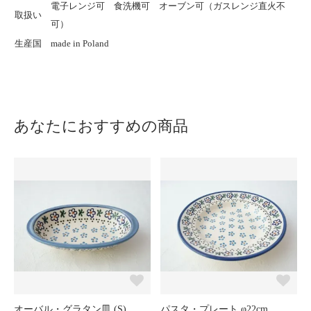
電子レンジ可 食洗機可 オーブン可（ガスレンジ直火不
取扱い
可）
生産国
made in Poland
あなたにおすすめの商品
オーバル・グラタン皿 (S)
パスタ・プレート φ22cm