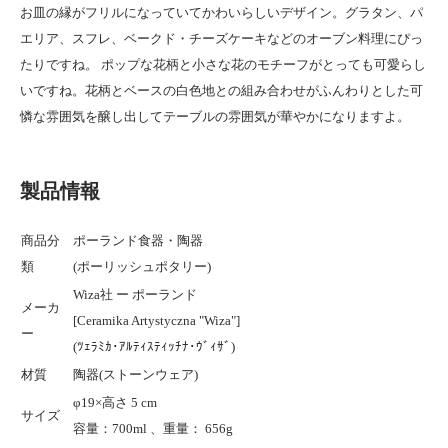
お皿の縁がフリルになっていてかわいらしいデザイン。グラタン、パ
エリア、スフレ、ベークド・チーズケーキなどのオーブン料理にぴっ
たりですね。 ポップな花柄と小さな花のモチーフがとっても可愛らし
いですね。花柄とベースの白色地との組み合わせがふんわりとした可
憐な雰囲気を醸し出してテーブルの雰囲気が華やかになりますよ。
製品情報
商品分
ポーランド食器・陶器
類
(ポーリッシュポタリー)
Wiza社 ー ポーランド
メーカ
[Ceramika Artystyczna "Wiza"]
ー
(ﾂｪﾗﾐｶ･ｱﾙﾃｨｽﾃｨｯﾁﾅ･ｳﾞｨｻﾞ)
材質
陶器(ストーンウェア)
φ19×高さ 5 cm
サイズ
容量：700ml 、重量： 656g