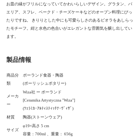
お皿の縁がフリルになっていてかわいらしいデザイン。グラタン、パ
エリア、スフレ、ベークド・チーズケーキなどのオーブン料理にぴっ
たりですね。 きりりとした中にも可愛らしさのあるビオラをあしらっ
たモチーフ。紺と水色の色合いがエレガントな雰囲気を醸し出してい
ます。
製品情報
商品分
ポーランド食器・陶器
類
(ポーリッシュポタリー)
Wiza社 ー ポーランド
メーカ
[Ceramika Artystyczna "Wiza"]
ー
(ﾂｪﾗﾐｶ･ｱﾙﾃｨｽﾃｨｯﾁﾅ･ｳﾞｨｻﾞ)
材質
陶器(ストーンウェア)
φ19×高さ 5 cm
サイズ
容量：700ml 、重量： 656g