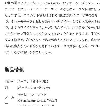
お皿の縁がフリルになっていてかわいらしいデザイン。グラタン、パ
エリア、スフレ、ベークド・チーズケーキなどのオーブン料理にぴっ
たりですね。 ユニカット柄と呼ばれる他社に無いユニーク柄の分類
で、ネコをモチーフを配した愛らしいデザイン。とても人気がある柄
で、よくカワイイと言っていただけるんですよ。パステルブルーが目
にも鮮やかで可愛らしさを引き立てていて存在感があります。手間の
かかる難易度の高い柄なので熟練の職人さんによって描かれ、底には
描いた職人さんの名前が記されています。ネコ好きのお友達へのプレ
ゼントなどにもいかがでしょうか。
製品情報
商品分
ポーランド食器・陶器
類
(ポーリッシュポタリー)
Wiza社 ー ポーランド
メーカ
[Ceramika Artystyczna "Wiza"]
ー