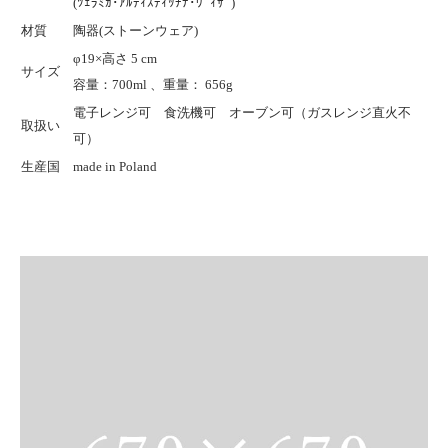
(ﾂｪﾗﾐｶ･ｱﾙﾃｨｽﾃｨｯﾁﾅ･ｳﾞｨｻﾞ)
材質
陶器(ストーンウェア)
φ19×高さ 5 cm
サイズ
容量：700ml 、重量： 656g
電子レンジ可 食洗機可 オーブン可（ガスレンジ直火不
取扱い
可）
生産国
made in Poland