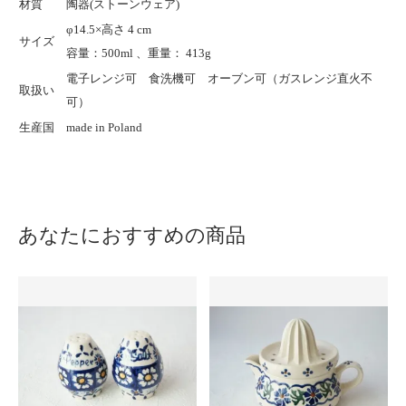
材質
陶器(ストーンウェア)
φ14.5×高さ 4 cm
サイズ
容量：500ml 、重量： 413g
電子レンジ可 食洗機可 オーブン可（ガスレンジ直火不
取扱い
可）
生産国
made in Poland
あなたにおすすめの商品