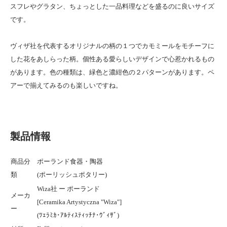
スフレやグラタン、ちょっとした一品料理などを盛るのに良いサイズ
です。
ヴィザ社を代表するオリジナルの柄の１つでカモミールをモチーフに
した花をあしらった柄。個性ある愛らしいデザインで心惹かれるもの
があります。色の種類は、緑色と濃紺色の２パターンがあります。ペ
アーで揃えてみるのも楽しいですね。
製品情報
商品分
ポーランド食器・陶器
類
(ポーリッシュポタリー)
Wiza社 ー ポーランド
メーカ
[Ceramika Artystyczna "Wiza"]
ー
(ﾂｪﾗﾐｶ･ｱﾙﾃｨｽﾃｨｯﾁﾅ･ｳﾞｨｻﾞ)