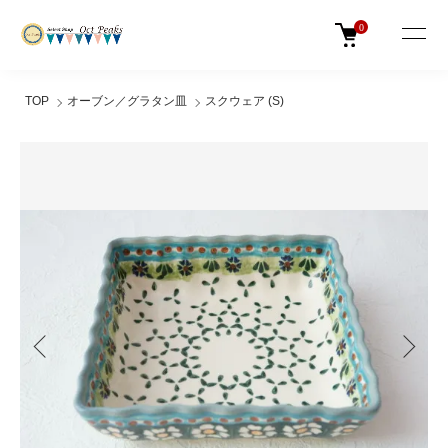
0
TOP
オーブン／グラタン皿
スクウェア (S)