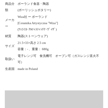
商品分
ポーランド食器・陶器
類
(ポーリッシュポタリー)
Wiza社 ー ポーランド
メーカ
[Ceramika Artystyczna "Wiza"]
ー
(ﾂｪﾗﾐｶ･ｱﾙﾃｨｽﾃｨｯﾁﾅ･ｳﾞｨｻﾞ)
材質
陶器(ストーンウェア)
21.5×33×高さ 2.5 cm
サイズ
容量：- 、重量： 680g
電子レンジ可 食洗機可 オーブン可（ガスレンジ直火不
取扱い
可）
生産国
made in Poland